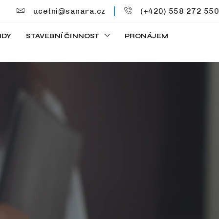
ucetni@sanara.cz
(+420) 558 272 550
IDY
STAVEBNÍ ČINNOST
PRONÁJEM